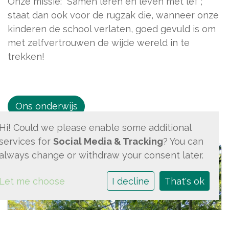
Onze missie: “Samen leren en leven met lef”;
staat dan ook voor de rugzak die, wanneer onze
kinderen de school verlaten, goed gevuld is om
met zelfvertrouwen de wijde wereld in te
trekken!
Ons onderwijs
Hi! Could we please enable some additional
services for
Social Media & Tracking
? You can
always change or withdraw your consent later.
Let me choose
I decline
That's ok