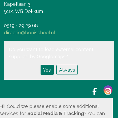
Kapellaan 3
9101 WB Dokkum
0519 - 29 29 68
directie@bonischool.nl
Do you want to load external content
supplied by
Googlemaps
?
Yes
Always
Hi! Could we please enable some additional
BMS, onderwijs met kleur!
services for
Social Media & Tracking
? You can